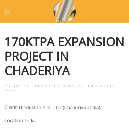
170KTPA EXPANSION
PROJECT IN
CHADERIYA
ESCRITO POR
ZINCOBRE
EN
04/09/2021
. PUBLICADO EN
BLOG
.
Client
: Hindustan Zinc LTD (Chaderiya, India)
Location
: India